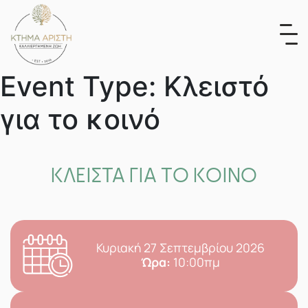
Skip
to
content
Event Type:
Κλειστό
για το κοινό
ΚΛΕΙΣΤΑ ΓΙΑ ΤΟ ΚΟΙΝΟ
Κυριακή 27 Σεπτεμβρίου 2026
Ώρα:
10:00πμ