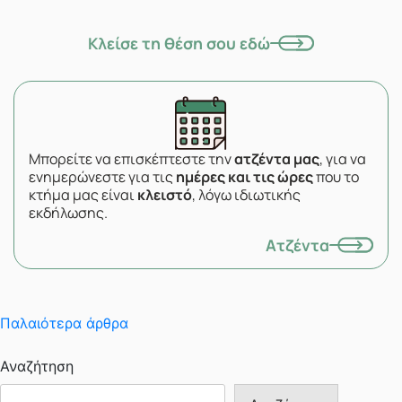
Κλείσε τη θέση σου εδώ
Μπορείτε να επισκέπτεστε την
ατζέντα μας
, για να
ενημερώνεστε για τις
ημέρες και τις ώρες
που το
κτήμα μας είναι
κλειστό
, λόγω ιδιωτικής
εκδήλωσης.
Ατζέντα
Πλοήγηση
Παλαιότερα άρθρα
άρθρων
Αναζήτηση