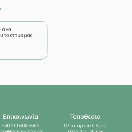
για να
υ το κτήμα μας
Επικοινωνία
Τοποθεσία
+30 210 608 5559
Πλουτάρχου & Κέας
nfo@ktimaaristi.com
Χαλάνδρι, 152 34