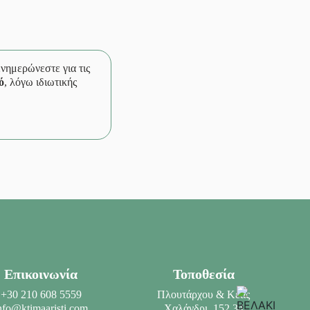
 ενημερώνεστε για τις
ό
, λόγω ιδιωτικής
Επικοινωνία
Τοποθεσία
+30 210 608 5559
Πλουτάρχου & Κέας
nfo@ktimaaristi.com
Χαλάνδρι, 152 34