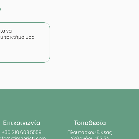
για να
υ το κτήμα μας
Επικοινωνία
Τοποθεσία
+30 210 608 5559
Πλουτάρχου & Κέας
nfo@ktimaaristi.com
Χαλάνδρι, 152 34