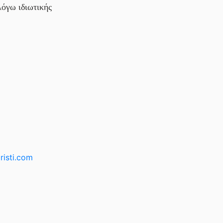
λόγω ιδιωτικής
risti.com