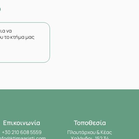
για να
υ το κτήμα μας
Επικοινωνία
Τοποθεσία
+30 210 608 5559
Πλουτάρχου & Κέας
nfo@ktimaaristi.com
Χαλάνδρι, 152 34