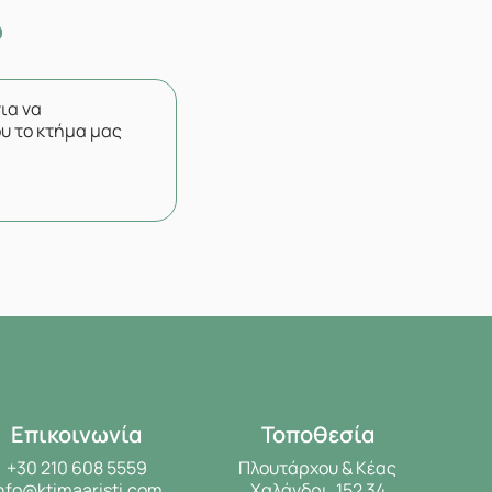
για να
υ το κτήμα μας
Επικοινωνία
Τοποθεσία
+30 210 608 5559
Πλουτάρχου & Κέας
nfo@ktimaaristi.com
Χαλάνδρι, 152 34