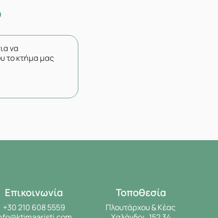
για να
υ το κτήμα μας
Επικοινωνία
Τοποθεσία
+30 210 608 5559
Πλουτάρχου & Κέας
nfo@ktimaaristi.com
Χαλάνδρι, 152 34