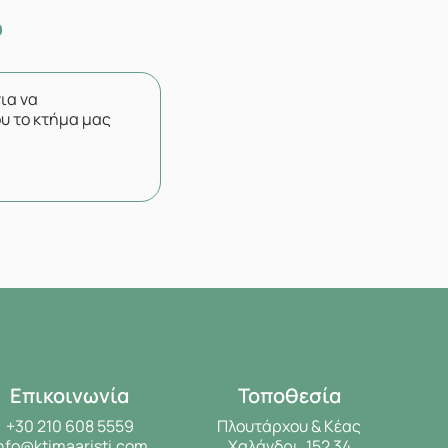
για να
υ το κτήμα μας
Επικοινωνία
Τοποθεσία
+30 210 608 5559
Πλουτάρχου & Κέας
nfo@ktimaaristi.com
Χαλάνδρι, 152 34