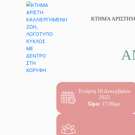
Skip
to
content
ΚΤΗΜΑ ΑΡΙΣΤΗ
S
Α
Τετάρτη 10 Δεκεμβρίου
2025
Ώρα:
17:00μμ