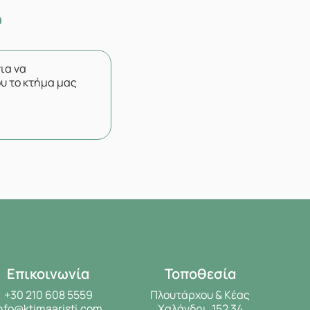
για να
υ το κτήμα μας
Επικοινωνία
Τοποθεσία
+30 210 608 5559
Πλουτάρχου & Κέας
nfo@ktimaaristi.com
Χαλάνδρι, 152 34