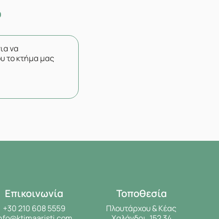
για να
υ το κτήμα μας
Επικοινωνία
Τοποθεσία
+30 210 608 5559
Πλουτάρχου & Κέας
nfo@ktimaaristi.com
Χαλάνδρι, 152 34